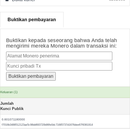
Buktikan pembayaran
Buktikan kepada seseorang bahwa Anda telah
mengirimi mereka Monero dalam transaksi ini:
Keluaran (1)
Jumlah
Kunci Publik
0.601071180000
f7016b3488512123ae5c98dd693720b86fe0dc71685737d1676dee67f9361914