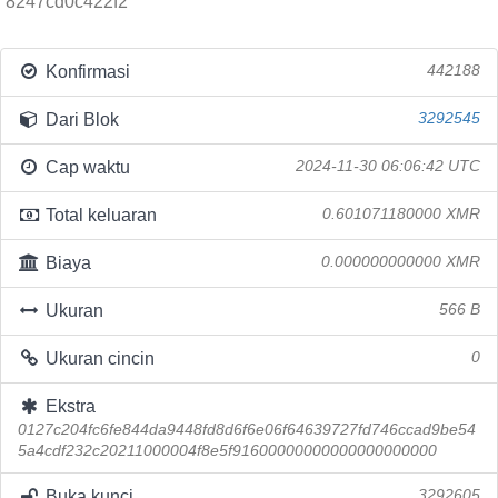
8247cd0c422f2
Konfirmasi
442188
Dari Blok
3292545
Cap waktu
2024-11-30 06:06:42 UTC
Total keluaran
0.601071180000 XMR
Biaya
0.000000000000 XMR
Ukuran
566 B
Ukuran cincin
0
Ekstra
0127c204fc6fe844da9448fd8d6f6e06f64639727fd746ccad9be54
5a4cdf232c20211000004f8e5f91600000000000000000000
Buka kunci
3292605