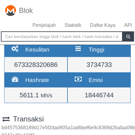
Blok
Penjelajah
Statistik
Daftar Kaya
API
Kesulitan
Tinggi
673328320686
3734733
Hashrate
Emisi
5611.1
18446744
Mh/s
Transaksi
bd4575368189d17e5f2dad905a1ad6bef6e9c8369d2bafaa09b