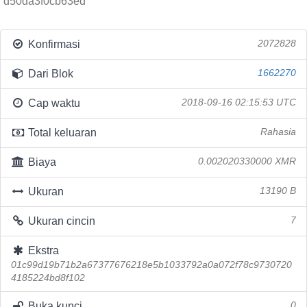
d50da3f0cb63ed
Konfirmasi
2072828
Dari Blok
1662270
Cap waktu
2018-09-16 02:15:53 UTC
Total keluaran
Rahasia
Biaya
0.002020330000 XMR
Ukuran
13190 B
Ukuran cincin
7
Ekstra
01c99d19b71b2a67377676218e5b1033792a0a072f78c9730720
4185224bd8f102
Buka kunci
0