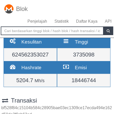
Blok
Penjelajah
Statistik
Daftar Kaya
API
Kesulitan
Tinggi
624562353027
3735098
Hashrate
Emisi
5204.7
18446744
Mh/s
Transaksi
bf528f84c15104b584c28905bae03ec1309ce17ecda494e162