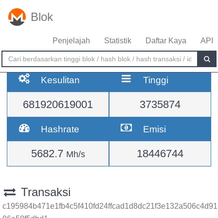
Blok
Penjelajah
Statistik
Daftar Kaya
API
Kesulitan
Tinggi
681920619001
3735874
Hashrate
Emisi
5682.7
18446744
Mh/s
Transaksi
c195984b471e1fb4c5f410fd24ffcad1d8dc21f3e132a506c4d91