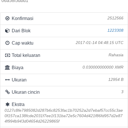
06a58f5dbd1
Konfirmasi
2512566
Dari Blok
1223308
Cap waktu
2017-01-14 04:48:15 UTC
Total keluaran
Rahasia
Biaya
0.030000000000 XMR
Ukuran
12954 B
Ukuran cincin
3
Ekstra
0127c8fe7985082d287b6c8253fac1b70252a2d7ebaf57cc55c3ae
0f157ca138fcde2031f7ee1f131ba72e5c7604d421f86fd957d2e87
4f994b943d04654d26229865f