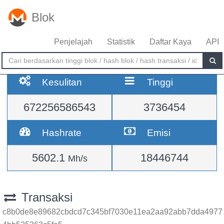
Blok
Penjelajah
Statistik
Daftar Kaya
API
Kesulitan
Tinggi
672256586543
3736454
Hashrate
Emisi
5602.1
18446744
Mh/s
Transaksi
c8b0de8e89682cbdcd7c345bf7030e11ea2aa92abb7dda4977