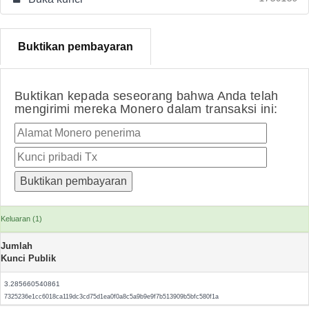
Buktikan pembayaran
Buktikan kepada seseorang bahwa Anda telah
mengirimi mereka Monero dalam transaksi ini:
Keluaran (1)
Jumlah
Kunci Publik
3.285660540861
7325236e1cc6018ca119dc3cd75d1ea0f0a8c5a9b9e9f7b513909b5bfc580f1a