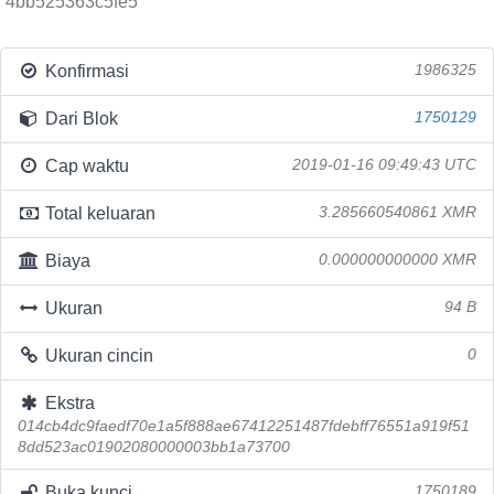
4bb525363c5fe5
Konfirmasi
1986325
Dari Blok
1750129
Cap waktu
2019-01-16 09:49:43 UTC
Total keluaran
3.285660540861 XMR
Biaya
0.000000000000 XMR
Ukuran
94 B
Ukuran cincin
0
Ekstra
014cb4dc9faedf70e1a5f888ae67412251487fdebff76551a919f51
8dd523ac01902080000003bb1a73700
Buka kunci
1750189