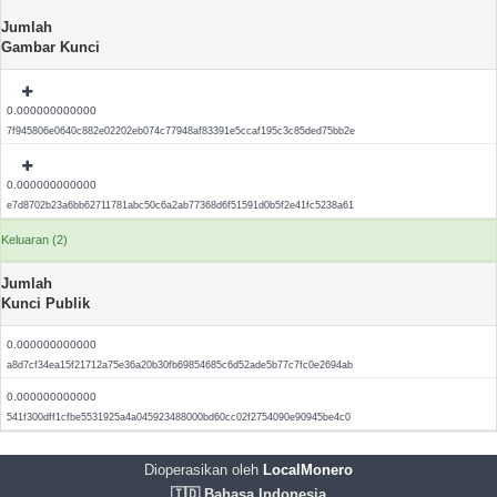
Jumlah
Gambar Kunci
0.000000000000
7f945806e0640c882e02202eb074c77948af83391e5ccaf195c3c85ded75bb2e
0.000000000000
e7d8702b23a6bb62711781abc50c6a2ab77368d6f51591d0b5f2e41fc5238a61
Keluaran (2)
Jumlah
Kunci Publik
0.000000000000
a8d7cf34ea15f21712a75e36a20b30fb69854685c6d52ade5b77c7fc0e2694ab
0.000000000000
541f300dff1cfbe5531925a4a045923488000bd60cc02f2754090e90945be4c0
Dioperasikan oleh
LocalMonero
🇮🇩 Bahasa Indonesia