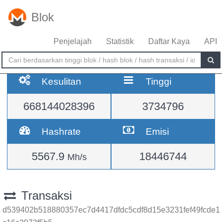
Blok
Penjelajah
Statistik
Daftar Kaya
API
Kesulitan
Tinggi
668144028396
3734796
Hashrate
Emisi
5567.9
18446744
Mh/s
Transaksi
d539402b518880357ec7d4417dfdc5cdf8d15e3231fef49fcde1