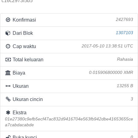
c16c2973f5b5
Konfirmasi
2427693
Dari Blok
1307103
Cap waktu
2017-05-10 13:38:51 UTC
Total keluaran
Rahasia
Biaya
0.015906800000 XMR
Ukuran
13255 B
Ukuran cincin
3
Ekstra
01e27380c9efb5ecf47ac832d9416704e563fb942dbe41653655ce
a7cabdacabde
Buka kunci
0