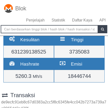
Blok
Penjelajah
Statistik
Daftar Kaya
API
Kesulitan
Tinggi
631239138525
3735083
Hashrate
Emisi
5260.3
18446744
Mh/s
Transaksi
de9ecfc91eb8c67d0383a2cc5f8c6345fe4cc042b7273a739a7