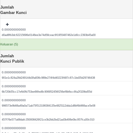
Jumlah
Gambar Kunci
0.000000000000
d0ad8fb3dc62215696e0148ee3e74d58ceac6f1955487462e1d0cc2393b45a00
Keluaran (5)
Jumlah
Kunci Publik
0.000000000000
901e1c824a28d249144d3fa836c989e274f4d40223f487c87c1bd35d29746438
0.000000000000
6b720b55cc17efb0fb753ee66fed9c906952456f256ef8bfbcc6fa2f329bd55d
0.000000000000
996573e9b68a49a0a71ab75f513198384135e4825112dda1d8bf6b968ace5e08
0.000000000000
457f76e577a68dafc350008426f21ce3b2bb2bd21ad3b406e0bc957fca50c010
0.000000000000