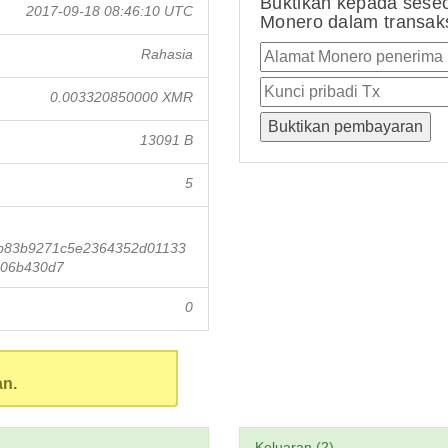
Buktikan kepada sese
2017-09-18 08:46:10 UTC
Monero dalam transaksi
Rahasia
0.003320850000 XMR
13091 B
5
b83b9271c5e2364352d01133
606b430d7
0
an.
Keluaran (2)