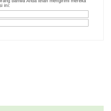
orang bahwa Anda telah mengirimi mereka
 ini: