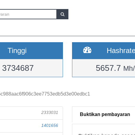
Tinggi
Hashrat
3734687
5657.7
Mh/
c988aac6f906c3ee7753edb5d3e00edbc1
2333031
Buktikan pembayaran
1401656