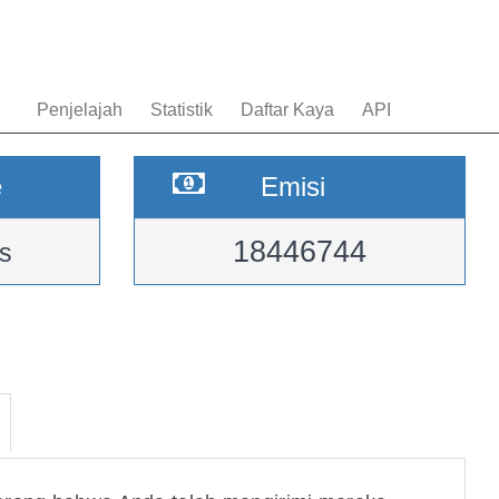
Penjelajah
Statistik
Daftar Kaya
API
e
Emisi
18446744
s