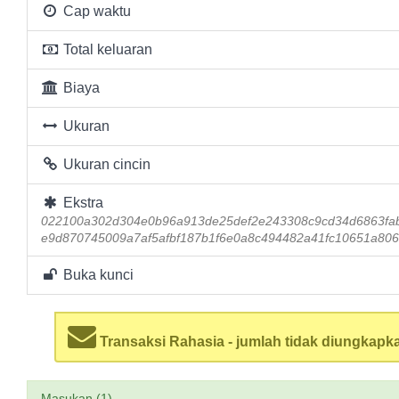
Cap waktu
Total keluaran
Biaya
Ukuran
Ukuran cincin
Ekstra
022100a302d304e0b96a913de25def2e243308c9cd34d6863fa
e9d870745009a7af5afbf187b1f6e0a8c494482a41fc10651a80
Buka kunci
Transaksi Rahasia - jumlah tidak diungkapk
Masukan (1)