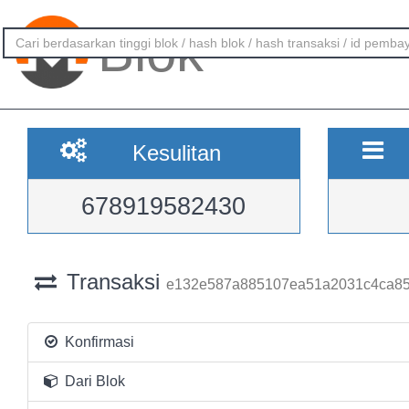
Blok
Kesulitan
678919582430
Transaksi
e132e587a885107ea51a2031c4ca85
Konfirmasi
Dari Blok