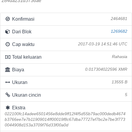
284da231d5736ae
Konfirmasi
2464681
Dari Blok
1269682
Cap waktu
2017-03-19 14:51:46 UTC
Total keluaran
Rahasia
Biaya
0.017304022596 XMR
Ukuran
13555 B
Ukuran cincin
5
Ekstra
022100fc14adee6501456e8dde9ff12f4f5d55b79ac000dedb4674
b3766ee7e7b11909014ff00019f8c67dba77727ef7bc2e7be3f773
0044908d153a3709f76d33f00a0d