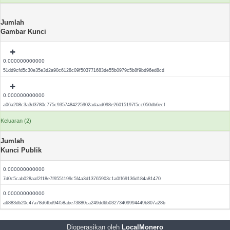
Jumlah
Gambar Kunci
0.000000000000
51dd9cfd5c30e35e3d2a90c6128c09f503771683de55b0979c5b8f9bd96ed8cd
0.000000000000
a06a208c3a3d3780c775c9357484225902adaad098e26015197f5cc050db6ecf
Keluaran (2)
Jumlah
Kunci Publik
0.000000000000
7d0c5cab028aaf2f18e7f9551199c5f4a3d13765903c1a0ff69136d184a81470
0.000000000000
a6883db20c47a78d6fbd94f58abe73880ca249dd6b03273409994449b807a28b
Dioperasikan oleh
LocalMonero