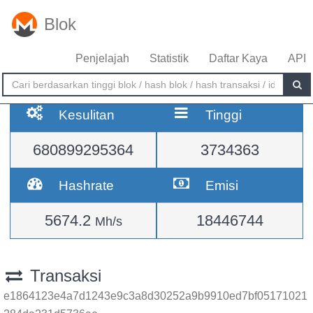
Blok
Penjelajah
Statistik
Daftar Kaya
API
Kesulitan
Tinggi
680899295364
3734363
Hashrate
Emisi
5674.2
18446744
Mh/s
Transaksi
e1864123e4a7d1243e9c3a8d30252a9b9910ed7bf05171021