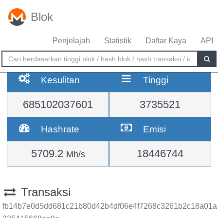
Blok
Penjelajah
Statistik
Daftar Kaya
API
Kesulitan
Tinggi
685102037601
3735521
Hashrate
Emisi
5709.2
18446744
Mh/s
Transaksi
fb14b7e0d5dd681c21b80d42b4df06e4f7268c3261b2c18a01a