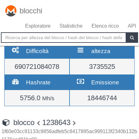
blocchi
Esploratore
Statistiche
Elenco ricco
API
Difficoltà
altezza
690721084078
3735525
Hashrate
Emissione
5756.0
18446744
Mh/s
blocco
1238643
1f60e03cc91133c9856adfeb5c8417895ac999113f2340b132b