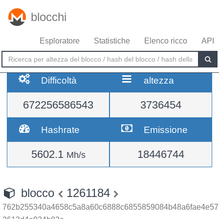
blocchi
Esploratore
Statistiche
Elenco ricco
API
Difficoltà
altezza
672256586543
3736454
Hashrate
Emissione
5602.1
18446744
Mh/s
blocco
1261184
762b255340a4658c5a8a60c6888c6855859084b48a6fae4e57