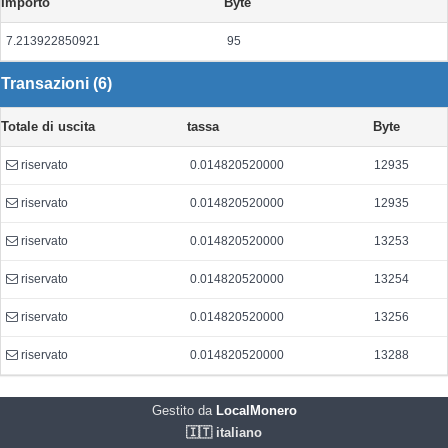
Importo
Byte
7.213922850921
95
Transazioni (6)
Totale di uscita
tassa
Byte
riservato
0.014820520000
12935
riservato
0.014820520000
12935
riservato
0.014820520000
13253
riservato
0.014820520000
13254
riservato
0.014820520000
13256
riservato
0.014820520000
13288
Gestito da
LocalMonero
🇮🇹 italiano