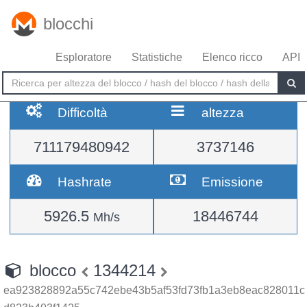
blocchi
Esploratore
Statistiche
Elenco ricco
API
Difficoltà
altezza
711179480942
3737146
Hashrate
Emissione
5926.5
18446744
Mh/s
blocco
1344214
ea923828892a55c742ebe43b5af53fd73fb1a3eb8eac828011c