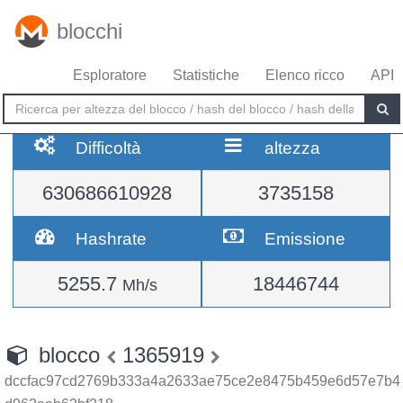
blocchi
Esploratore
Statistiche
Elenco ricco
API
Difficoltà
altezza
630686610928
3735158
Hashrate
Emissione
5255.7
18446744
Mh/s
blocco
1365919
dccfac97cd2769b333a4a2633ae75ce2e8475b459e6d57e7b4