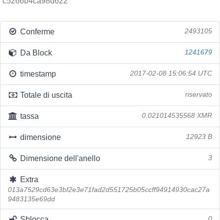
c5266b4ca98d622
Conferme
2493105
Da Block
1241679
timestamp
2017-02-08 15:06:54 UTC
Totale di uscita
riservato
tassa
0.021014535568 XMR
dimensione
12923 B
Dimensione dell'anello
3
Extra
013a7529cd63e3bf2e3e71fad2d551725b05ccff94914930cac27a
9483135e69dd
Sblocca
0