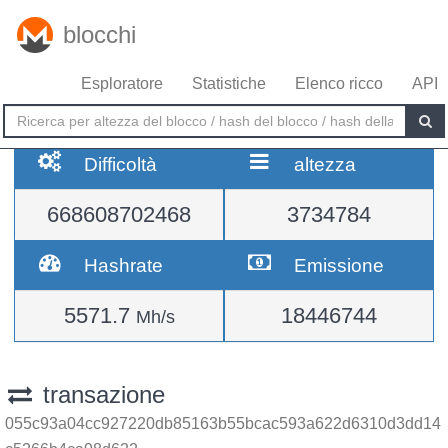
blocchi
Esploratore
Statistiche
Elenco ricco
API
Difficoltà
altezza
668608702468
3734784
Hashrate
Emissione
5571.7
18446744
Mh/s
transazione
055c93a04cc927220db85163b55bcac593a622d6310d3dd14