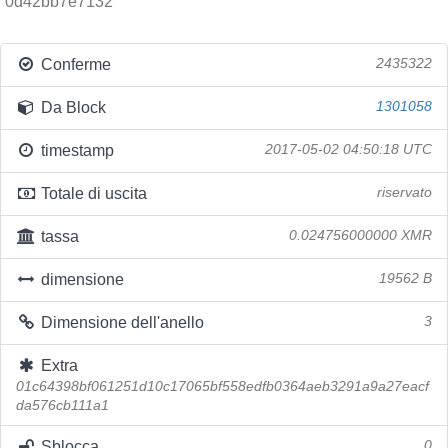
0d42bb7e7132
Conferme
2435322
Da Block
1301058
timestamp
2017-05-02 04:50:18 UTC
Totale di uscita
riservato
tassa
0.024756000000 XMR
dimensione
19562 B
Dimensione dell'anello
3
Extra
01c64398bf061251d10c17065bf558edfb0364aeb3291a9a27eacf
da576cb111a1
Sblocca
0