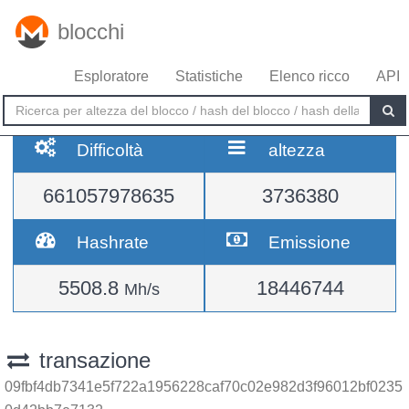
blocchi
Esploratore
Statistiche
Elenco ricco
API
Difficoltà
altezza
661057978635
3736380
Hashrate
Emissione
5508.8
18446744
Mh/s
transazione
09fbf4db7341e5f722a1956228caf70c02e982d3f96012bf0235