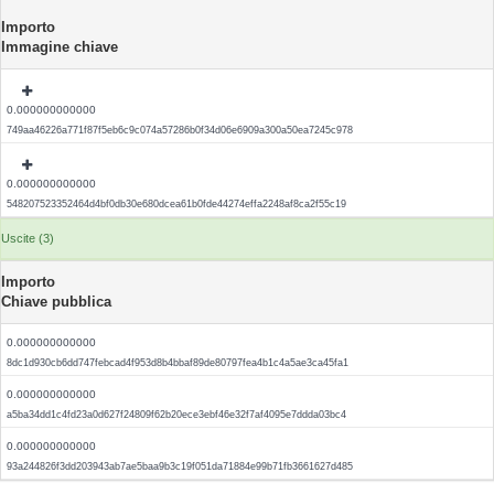
Importo
Immagine chiave
0.000000000000
749aa46226a771f87f5eb6c9c074a57286b0f34d06e6909a300a50ea7245c978
0.000000000000
548207523352464d4bf0db30e680dcea61b0fde44274effa2248af8ca2f55c19
Uscite (3)
Importo
Chiave pubblica
0.000000000000
8dc1d930cb6dd747febcad4f953d8b4bbaf89de80797fea4b1c4a5ae3ca45fa1
0.000000000000
a5ba34dd1c4fd23a0d627f24809f62b20ece3ebf46e32f7af4095e7ddda03bc4
0.000000000000
93a244826f3dd203943ab7ae5baa9b3c19f051da71884e99b71fb3661627d485