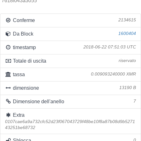
7618f043a3055
Conferme
2134615
Da Block
1600404
timestamp
2018-06-22 07:51:03 UTC
Totale di uscita
riservato
tassa
0.009093240000 XMR
dimensione
13190 B
Dimensione dell'anello
7
Extra
0107cae6a9a732cfc52d23f067043729f48be10f8a87b08d9b5271
43251be68732
Sblocca
0