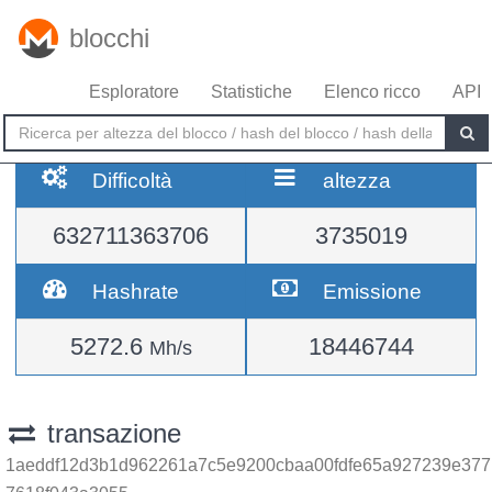
blocchi
Esploratore
Statistiche
Elenco ricco
API
Difficoltà
altezza
632711363706
3735019
Hashrate
Emissione
5272.6
18446744
Mh/s
transazione
1aeddf12d3b1d962261a7c5e9200cbaa00fdfe65a927239e377