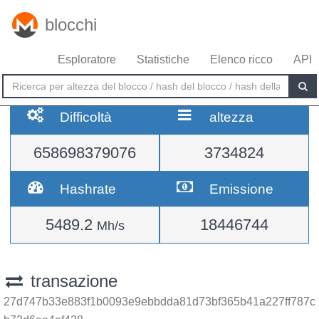
blocchi
Esploratore
Statistiche
Elenco ricco
API
Difficoltà
altezza
658698379076
3734824
Hashrate
Emissione
5489.2
18446744
Mh/s
transazione
27d747b33e883f1b0093e9ebbdda81d73bf365b41a227ff787c