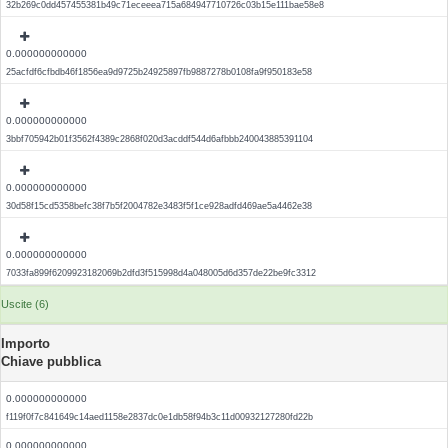
32b269c0dd457455381b49c71eceeea715a684947710726c03b15e111bae58e8
0.000000000000
25acfdf6cfbdb46f1856ea9d9725b24925897fb9887278b0108fa9f950183e58
0.000000000000
3bbf705942b01f3562f4389c2868f020d3acddf544d6afbbb240043885391104
0.000000000000
30d58f15cd5358befc38f7b5f2004782e3483f5f1ce928adfd469ae5a4462e38
0.000000000000
7033fa899f6209923182069b2dfd3f515998d4a048005d6d357de22be9fc3312
Uscite (6)
Importo
Chiave pubblica
0.000000000000
f119f0f7c841649c14aed1158e2837dc0e1db58f94b3c11d00932127280fd22b
0.000000000000