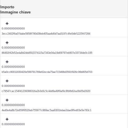
Importo
Immagine chiave
0.000000000000
3ecc2402f6a07dabe5858f780d38eb405aa4d0d7aa5197c4fe0dbf1225f47284
0.000000000000
86492f42b52eda8d2ddd502374115a7343e04a19d09797eb907e33734de0c195
0.000000000000
b5a0cc80011830420e599791769e62ecda75ae715468d3591f926c06b805d703
0.000000000000
c79547cac154f41239388316a2b3d3c5c4dd9a49f9af9c8fbfb62ea5b05d2920
0.000000000000
4ed0e4a8b72e659f9520eb755977c869ac5aa9301bdae2dae9ffed03e5e783c1
0.000000000000