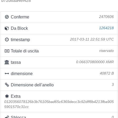
b72d6aa4ef428
Conferme
2470606
Da Block
1264218
timestamp
2017-03-11 22:51:59 UTC
Totale di uscita
riservato
tassa
0.066370800000 XMR
dimensione
40872 B
Dimensione dell'anello
3
Extra
0120356078126b3b76105bad65c6369decc3c92dff8b4213fba905
5901570c31cc
Sblocca
0