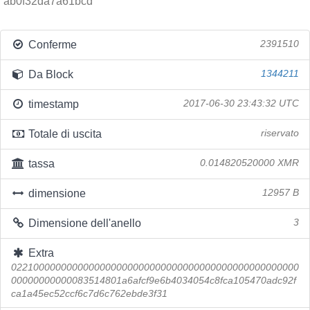
ab0f32da7a61bcd
Conferme
2391510
Da Block
1344211
timestamp
2017-06-30 23:43:32 UTC
Totale di uscita
riservato
tassa
0.014820520000 XMR
dimensione
12957 B
Dimensione dell'anello
3
Extra
0221000000000000000000000000000000000000000000000000
00000000000083514801a6afcf9e6b4034054c8fca105470adc92f
ca1a45ec52ccf6c7d6c762ebde3f31