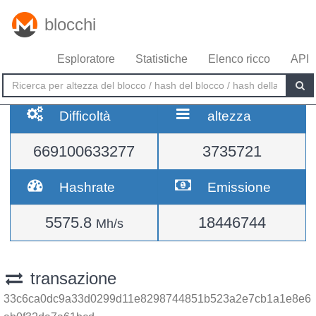
blocchi
Esploratore
Statistiche
Elenco ricco
API
Difficoltà
altezza
669100633277
3735721
Hashrate
Emissione
5575.8
18446744
Mh/s
transazione
33c6ca0dc9a33d0299d11e8298744851b523a2e7cb1a1e8e6