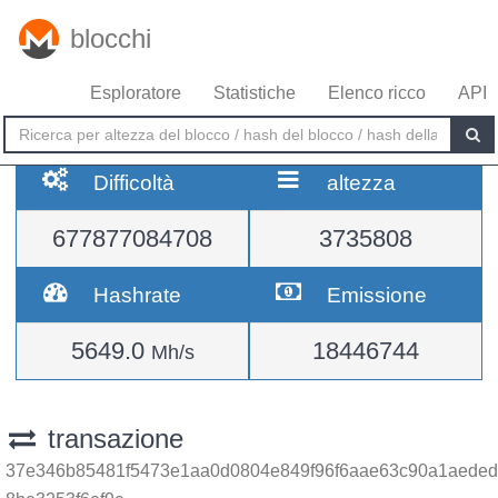
blocchi
Esploratore
Statistiche
Elenco ricco
API
Difficoltà
altezza
677877084708
3735808
Hashrate
Emissione
5649.0
18446744
Mh/s
transazione
37e346b85481f5473e1aa0d0804e849f96f6aae63c90a1aeded