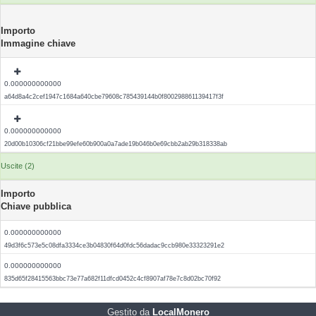
Importo
Immagine chiave
0.000000000000
a64d8a4c2cef1947c1684a640cbe79608c785439144b0f800298861139417f3f
0.000000000000
20d00b10306cf21bbe99efe60b900a0a7ade19b046b0e69cbb2ab29b318338ab
Uscite (2)
Importo
Chiave pubblica
0.000000000000
49d3f6c573e5c08dfa3334ce3b04830f64d0fdc56dadac9ccb980e33323291e2
0.000000000000
835d65f28415563bbc73e77a682f11dfcd0452c4cf8907af78e7c8d02bc70f92
Gestito da
LocalMonero