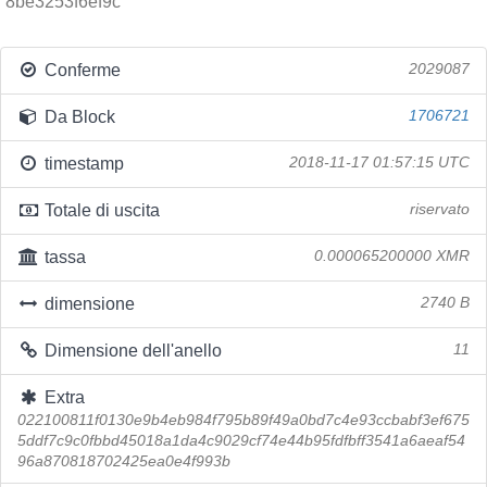
8be3253f6ef9c
Conferme
2029087
Da Block
1706721
timestamp
2018-11-17 01:57:15 UTC
Totale di uscita
riservato
tassa
0.000065200000 XMR
dimensione
2740 B
Dimensione dell'anello
11
Extra
022100811f0130e9b4eb984f795b89f49a0bd7c4e93ccbabf3ef675
5ddf7c9c0fbbd45018a1da4c9029cf74e44b95fdfbff3541a6aeaf54
96a870818702425ea0e4f993b