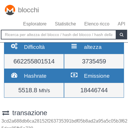
blocchi
Esploratore
Statistiche
Elenco ricco
API
Difficoltà
altezza
662255801514
3735459
Hashrate
Emissione
5518.8
18446744
Mh/s
transazione
3cd2a688db6ca28152f263735391bdf05b8ad2a95a5c05b3f62