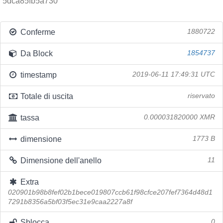
5dca85fb5a730
Conferme
1880722
Da Block
1854737
timestamp
2019-06-11 17:49:31 UTC
Totale di uscita
riservato
tassa
0.000031820000 XMR
dimensione
1773 B
Dimensione dell'anello
11
Extra
020901b98b8fef02b1bece019807ccb61f98cfce207fef7364d48d1
7291b8356a5bf03f5ec31e9caa2227a8f
Sblocca
0