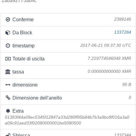
2aba92775ab4c
Conferme
2399146
Da Block
1337284
timestamp
2017-06-21 09:37:30 UTC
Totale di uscita
7.219774546049 XMR
tassa
0.000000000000 XMR
dimensione
95 B
Dimensione dell'anello
0
Extra
01383f44a09ec5345f12847a33d280ff95b84b7b3a9bc8f016a3a0
a09c91aed33f02080000001be5080500
Sblocca
1337344