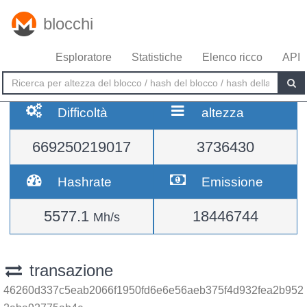
blocchi
Esploratore
Statistiche
Elenco ricco
API
Difficoltà
altezza
669250219017
3736430
Hashrate
Emissione
5577.1
18446744
Mh/s
transazione
46260d337c5eab2066f1950fd6e6e56aeb375f4d932fea2b952