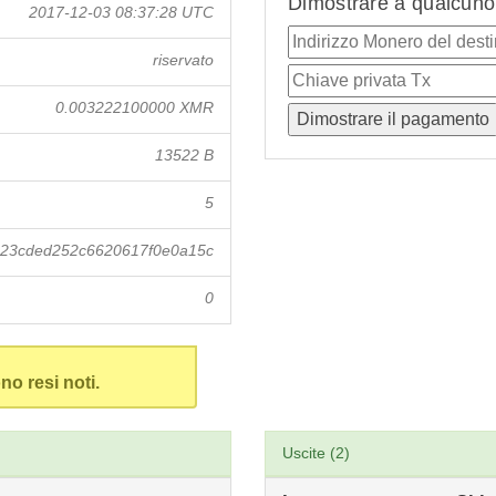
Dimostrare a qualcuno 
2017-12-03 08:37:28 UTC
riservato
0.003222100000 XMR
13522 B
5
023cded252c6620617f0e0a15c
0
no resi noti.
Uscite (2)