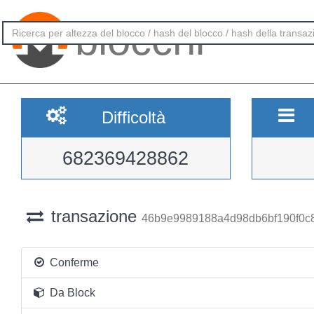
blocchi
Difficoltà
682369428862
transazione
46b9e9989188a4d98db6bf190f0
Conferme
Da Block