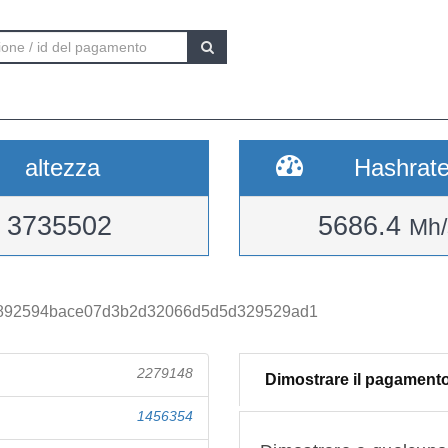
altezza
Hashrat
3735502
5686.4
Mh/
c892594bace07d3b2d32066d5d5d329529ad1
2279148
Dimostrare il pagament
1456354