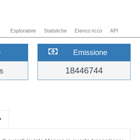
Esploratore
Statistiche
Elenco ricco
API
e
Emissione
18446744
s
o