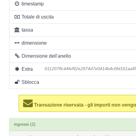
timestamp
Totale di uscita
tassa
dimensione
Dimensione dell'anello
Extra
011207ffc44fef92e2974d7e0414b4c0fd161aaf
Sblocca
Transazione riservata - gli importi non vengo
ingressi (2)