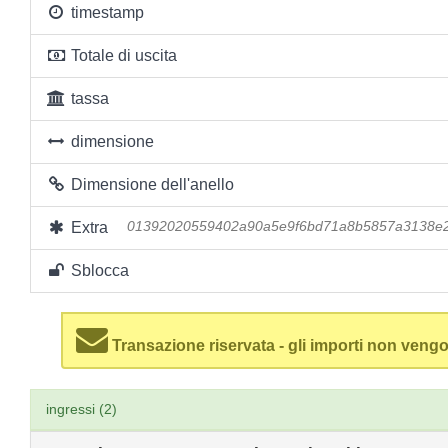
timestamp
Totale di uscita
tassa
dimensione
Dimensione dell'anello
Extra
01392020559402a90a5e9f6bd71a8b5857a3138e2
Sblocca
Transazione riservata - gli importi non vengo
ingressi (2)