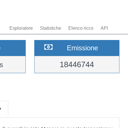
Esploratore
Statistiche
Elenco ricco
API
e
Emissione
18446744
s
o