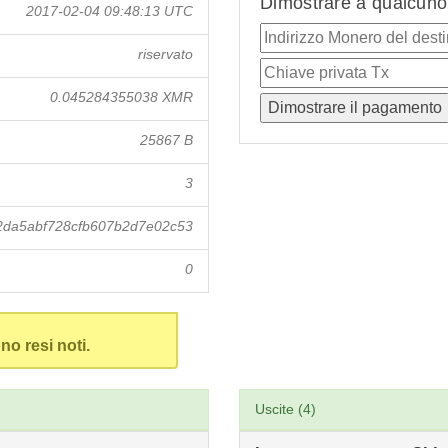
Dimostrare a qualcuno 
2017-02-04 09:48:13 UTC
riservato
0.045284355038 XMR
25867 B
3
da5abf728cfb607b2d7e02c53
0
no resi noti.
Uscite (4)