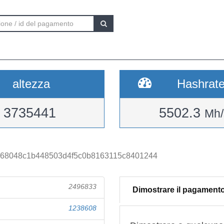
altezza
Hashrat
3735441
5502.3
Mh/
68048c1b448503d4f5c0b8163115c8401244
2496833
Dimostrare il pagament
1238608