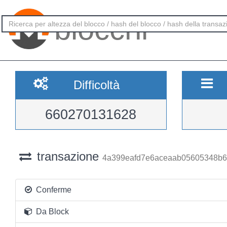
blocchi
Difficoltà
660270131628
transazione
4a399eafd7e6aceaab05605348b6
Conferme
Da Block