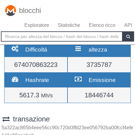
blocchi
Esploratore
Statistiche
Elenco ricco
API
Difficoltà
altezza
674070863223
3735787
Hashrate
Emissione
5617.3
18446744
Mh/s
transazione
5a322ac865b4eee56cc90c720d3ffd23ee056792ba00fccf4efe