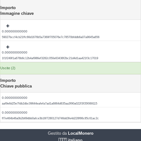
Importo
Immagine chiave
0.000000000000
59027bccf4cb21ffc66d1676b5a7369f705076e7c78570bfddb6a07a9645a656
0.000000000000
1f1f249f1a676b6c12b4af986ef3282c050e63436f2bc21d4d1aa421f3c17019
Uscite (2)
Importo
Chiave pubblica
0.000000000000
aaf9e6d25e7fdb2dbc09644eafefa7ad1a6864d635aa3f90a022f3f35f069115
0.000000000000
ff7e464b46a0b2b69dbb0afce3b16f7280127d746dd3fe4d228f86c85c61ac2c
Gestito da
LocalMonero
🇮🇹 italiano