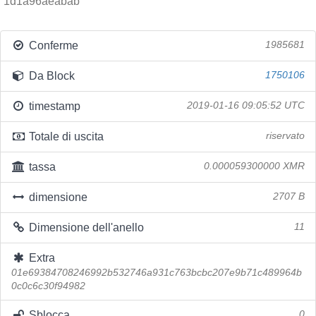
1d1a96aeabab
Conferme
1985681
Da Block
1750106
timestamp
2019-01-16 09:05:52 UTC
Totale di uscita
riservato
tassa
0.000059300000 XMR
dimensione
2707 B
Dimensione dell'anello
11
Extra
01e69384708246992b532746a931c763bcbc207e9b71c489964b
0c0c6c30f94982
Sblocca
0