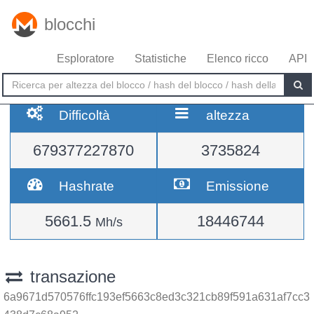
blocchi
Esploratore
Statistiche
Elenco ricco
API
Difficoltà
altezza
679377227870
3735824
Hashrate
Emissione
5661.5
18446744
Mh/s
transazione
6a9671d570576ffc193ef5663c8ed3c321cb89f591a631af7cc3