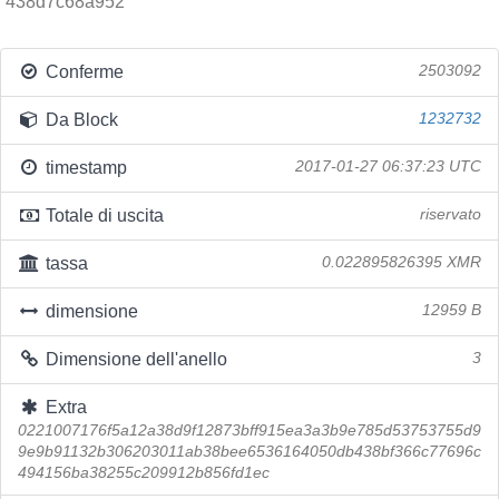
438d7c68a952
Conferme
2503092
Da Block
1232732
timestamp
2017-01-27 06:37:23 UTC
Totale di uscita
riservato
tassa
0.022895826395 XMR
dimensione
12959 B
Dimensione dell'anello
3
Extra
0221007176f5a12a38d9f12873bff915ea3a3b9e785d53753755d9
9e9b91132b306203011ab38bee6536164050db438bf366c77696c
494156ba38255c209912b856fd1ec