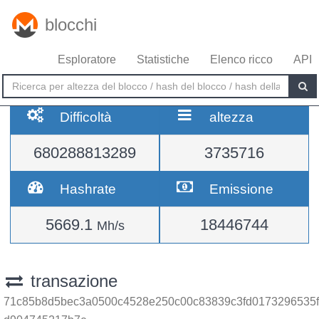
blocchi
Esploratore
Statistiche
Elenco ricco
API
Difficoltà
altezza
680288813289
3735716
Hashrate
Emissione
5669.1
18446744
Mh/s
transazione
71c85b8d5bec3a0500c4528e250c00c83839c3fd0173296535f