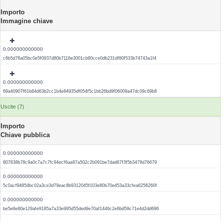
Importo
Immagine chiave
0.000000000000
c6b5d78a05bc0e5f0937d80b7116e3001cb80cce0db231df80f533b74743a1f4
0.000000000000
69a40907f61b84d63b2cc1b4e84935df054f5c1bb26bd9f06009a47dc09c69b8
Uscite (7)
Importo
Chiave pubblica
0.000000000000
807838b78c9a0c7a7c7fc94ecf6aa97a502c2b091be7dad67f3f5b3479d76679
0.000000000000
5c0acf94854bc02a3ce3d79eac8b9312045f103e80b70e453a33cfea6256260f
0.000000000000
be5e8e80e129afe9185a7a33e995d55ded9e70af1446c2e6bd59c71e4d2dd696