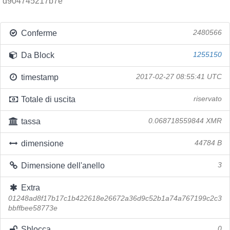
d904745217b7e
Conferme
2480566
Da Block
1255150
timestamp
2017-02-27 08:55:41 UTC
Totale di uscita
riservato
tassa
0.068718559844 XMR
dimensione
44784 B
Dimensione dell'anello
3
Extra
01248ad8f17b17c1b422618e26672a36d9c52b1a74a767199c2c3
bbffbee58773e
Sblocca
0