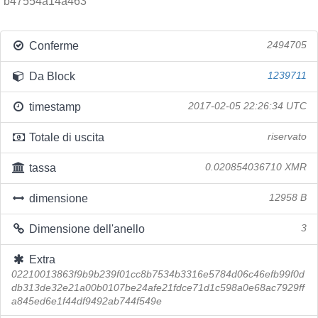
b47554a14a463
Conferme
2494705
Da Block
1239711
timestamp
2017-02-05 22:26:34 UTC
Totale di uscita
riservato
tassa
0.020854036710 XMR
dimensione
12958 B
Dimensione dell'anello
3
Extra
02210013863f9b9b239f01cc8b7534b3316e5784d06c46efb99f0d
db313de32e21a00b0107be24afe21fdce71d1c598a0e68ac7929ff
a845ed6e1f44df9492ab744f549e