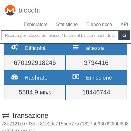
blocchi
Esploratore
Statistiche
Elenco ricco
API
Difficoltà
altezza
670192918246
3734416
Hashrate
Emissione
5584.9
18446744
Mh/s
transazione
78e2121c0703dcc81e2dc7155ed77a71827a096f7f90f0bf8d8