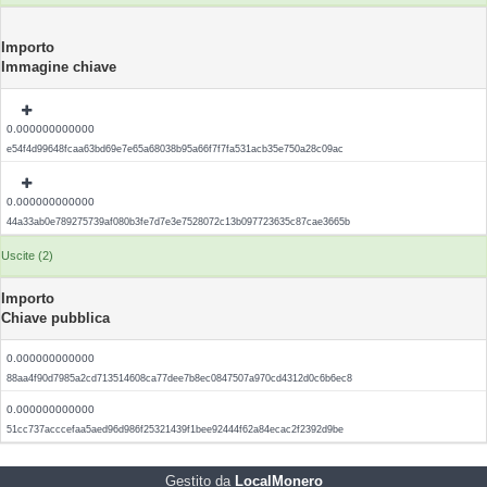
Importo
Immagine chiave
0.000000000000
e54f4d99648fcaa63bd69e7e65a68038b95a66f7f7fa531acb35e750a28c09ac
0.000000000000
44a33ab0e789275739af080b3fe7d7e3e7528072c13b097723635c87cae3665b
Uscite (2)
Importo
Chiave pubblica
0.000000000000
88aa4f90d7985a2cd713514608ca77dee7b8ec0847507a970cd4312d0c6b6ec8
0.000000000000
51cc737acccefaa5aed96d986f25321439f1bee92444f62a84ecac2f2392d9be
Gestito da
LocalMonero