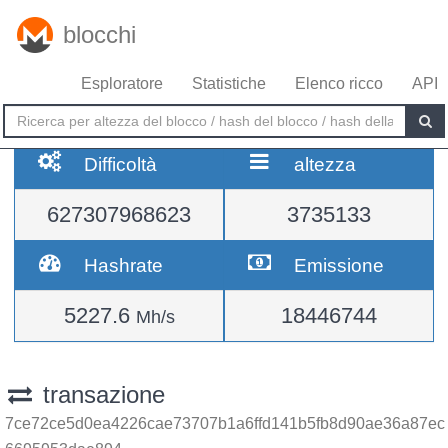
blocchi
Esploratore
Statistiche
Elenco ricco
API
Difficoltà
altezza
627307968623
3735133
Hashrate
Emissione
5227.6
18446744
Mh/s
transazione
7ce72ce5d0ea4226cae73707b1a6ffd141b5fb8d90ae36a87ec