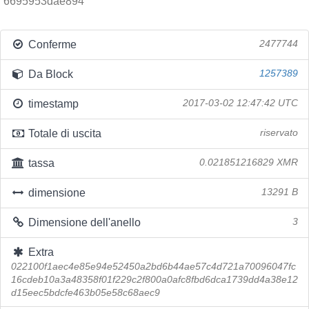
6695953dae894
Conferme
2477744
Da Block
1257389
timestamp
2017-03-02 12:47:42 UTC
Totale di uscita
riservato
tassa
0.021851216829 XMR
dimensione
13291 B
Dimensione dell'anello
3
Extra
022100f1aec4e85e94e52450a2bd6b44ae57c4d721a70096047fc
16cdeb10a3a48358f01f229c2f800a0afc8fbd6dca1739dd4a38e12
d15eec5bdcfe463b05e58c68aec9