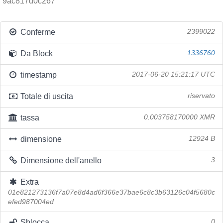
9ac817d0c267
Conferme
2399022
Da Block
1336760
timestamp
2017-06-20 15:21:17 UTC
Totale di uscita
riservato
tassa
0.003758170000 XMR
dimensione
12924 B
Dimensione dell'anello
3
Extra
01e821273136f7a07e8d4ad6f366e37bae6c8c3b63126c04f5680c
efed987004ed
Sblocca
0