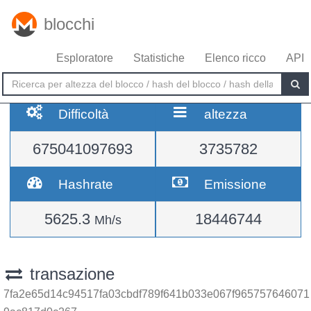
blocchi
Esploratore
Statistiche
Elenco ricco
API
Difficoltà
altezza
675041097693
3735782
Hashrate
Emissione
5625.3
18446744
Mh/s
transazione
7fa2e65d14c94517fa03cbdf789f641b033e067f965757646071