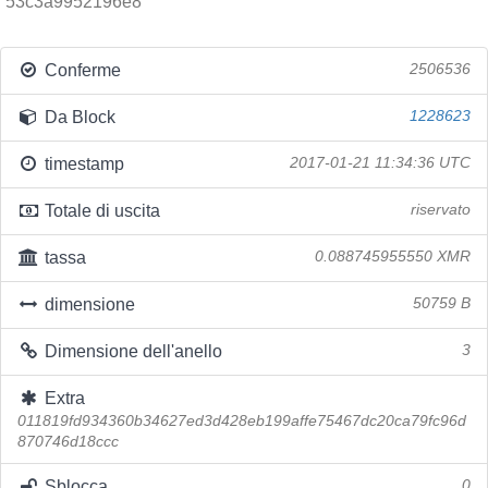
53c3a9952196e8
Conferme
2506536
Da Block
1228623
timestamp
2017-01-21 11:34:36 UTC
Totale di uscita
riservato
tassa
0.088745955550 XMR
dimensione
50759 B
Dimensione dell'anello
3
Extra
011819fd934360b34627ed3d428eb199affe75467dc20ca79fc96d
870746d18ccc
Sblocca
0