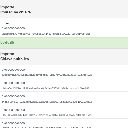
Importo
Immagine chiave
0.000000000000
cf9b3d7b87c4678e9f6acf72e68eb15c14e278b2f83fa0c2264bd719169870b8
Uscite (8)
Importo
Chiave pubblica
0.000000000000
d3e88d95a5799d2eef025ad0e60b5aa8872de176023df3261a017c81d75ce229
0.000000000000
cb6ca4e0262974f6fd83afdf9e8cc26f0a17a4373d67a619c3a5cbd1b97ad403
0.000000000000
3448afae7c1d762aca8b3a9cbda9de3e380da3003e88025bd3d1df19c21ed816
0.000000000000
8f5eb8d48b0ab4c4e3f93092dc297a2d904e581a56d30edd9a45e918c983179c
0.000000000000