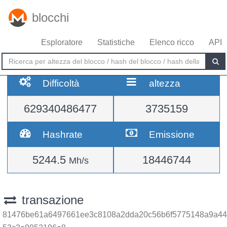
blocchi
Esploratore
Statistiche
Elenco ricco
API
Difficoltà
altezza
629340486477
3735159
Hashrate
Emissione
5244.5
18446744
Mh/s
transazione
81476be61a6497661ee3c8108a2dda20c56b6f5775148a9a44