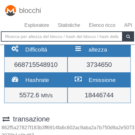
blocchi
Esploratore
Statistiche
Elenco ricco
API
Difficoltà
altezza
668715548910
3734650
Hashrate
Emissione
5572.6
18446744
Mh/s
transazione
862f5a27827f183b3ff6914fa6c602ac9aba2a7b750d9a2e5073