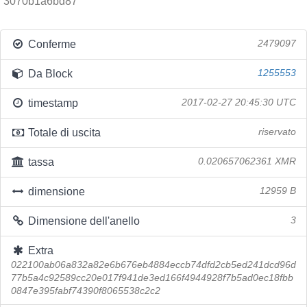
3070b1a6bd87
Conferme
2479097
Da Block
1255553
timestamp
2017-02-27 20:45:30 UTC
Totale di uscita
riservato
tassa
0.020657062361 XMR
dimensione
12959 B
Dimensione dell'anello
3
Extra
022100ab06a832a82e6b676eb4884eccb74dfd2cb5ed241dcd96d
77b5a4c92589cc20e017f941de3ed166f4944928f7b5ad0ec18fbb
0847e395fabf74390f8065538c2c2