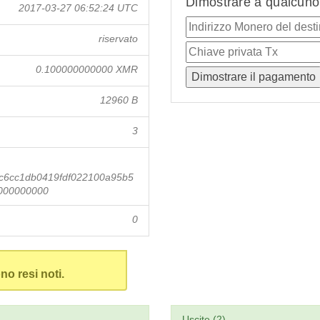
Dimostrare a qualcuno 
2017-03-27 06:52:24 UTC
riservato
0.100000000000 XMR
12960 B
3
c6cc1db0419fdf022100a95b5
000000000
0
no resi noti.
Uscite (2)