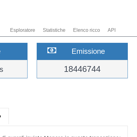
Esploratore
Statistiche
Elenco ricco
API
e
Emissione
18446744
s
o