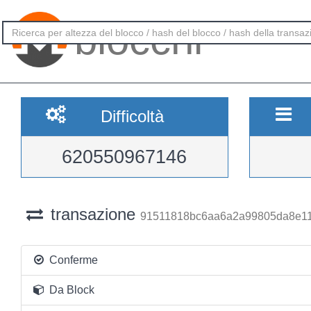
blocchi
Difficoltà
620550967146
transazione
91511818bc6aa6a2a99805da8e11
Conferme
Da Block