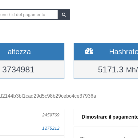
altezza
Hashrat
3734981
5171.3
Mh/
f2144b3bf1cad29d5c98b29cebc4ce37936a
2459769
Dimostrare il pagament
1275212