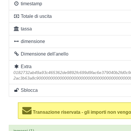
timestamp
Totale di uscita
tassa
dimensione
Dimensione dell'anello
Extra
0182732ab49a93c465362de9892fc699d9fac6e379040b2fd0c9
2ac3b63a8c9000000000000000000000000000000000000000
Sblocca
Transazione riservata - gli importi non vengo
ingressi (1)