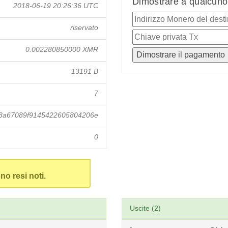
Dimostrare a qualcuno 
2018-06-19 20:26:36 UTC
riservato
0.002280850000 XMR
13191 B
7
8a67089f9145422605804206e
0
no resi noti.
Uscite (2)