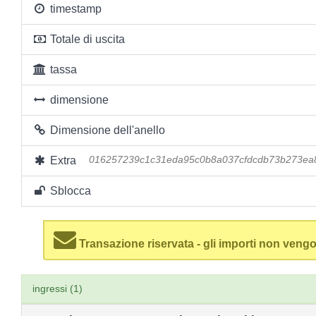
timestamp
Totale di uscita
tassa
dimensione
Dimensione dell'anello
Extra
016257239c1c31eda95c0b8a037cfdcdb73b273ea
Sblocca
Transazione riservata - gli importi non vengo
ingressi (1)