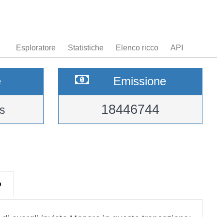
Esploratore
Statistiche
Elenco ricco
API
e
Emissione
18446744
s
o