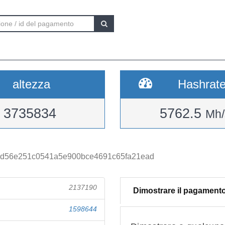
altezza
Hashrat
3735834
5762.5
Mh/
3d56e251c0541a5e900bce4691c65fa21ead
2137190
Dimostrare il pagament
1598644