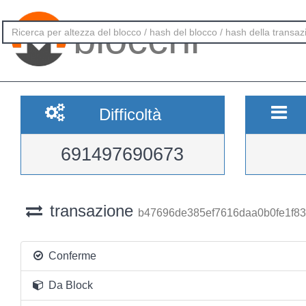
blocchi
Difficoltà
691497690673
transazione
b47696de385ef7616daa0b0fe1f8
Conferme
Da Block