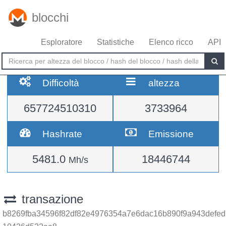
blocchi
Esploratore
Statistiche
Elenco ricco
API
Difficoltà
altezza
657724510310
3733964
Hashrate
Emissione
5481.0
18446744
Mh/s
transazione
b8269fba34596f82df82e4976354a7e6dac16b890f9a943defed