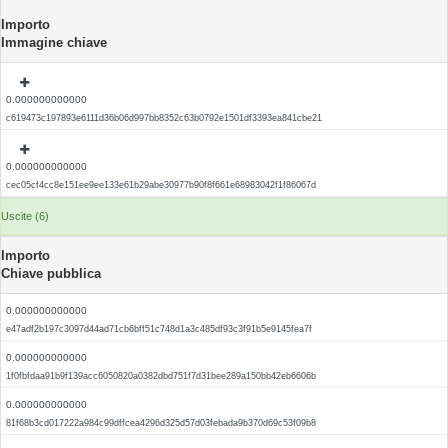
Importo
Immagine chiave
0.000000000000
c619473c197893e6111d36b06d997bb8352c63b0792e1501df3393ea841cbe21
0.000000000000
cec05cf4cc8e151ee9ee133e61b29abe30977b90f8f661e68983042f1f86067d
Uscite (6)
Importo
Chiave pubblica
0.000000000000
e47adf2b197c3097d44ad71cb6bff51c748d1a3c485df93c3f91b5e9145fea7f
0.000000000000
1f0fbfdaa91b9f139acc6050820a0382dbd751f7d31bee289a150bb42eb6606b
0.000000000000
81f68b3cd017222a984c99dffcea4296d325d57d03febada9b370d69c53f09b8