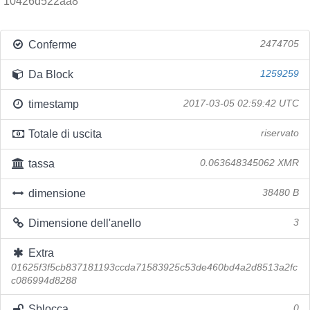
10426d522aa8
Conferme
2474705
Da Block
1259259
timestamp
2017-03-05 02:59:42 UTC
Totale di uscita
riservato
tassa
0.063648345062 XMR
dimensione
38480 B
Dimensione dell'anello
3
Extra
01625f3f5cb837181193ccda71583925c53de460bd4a2d8513a2fc
c086994d8288
Sblocca
0