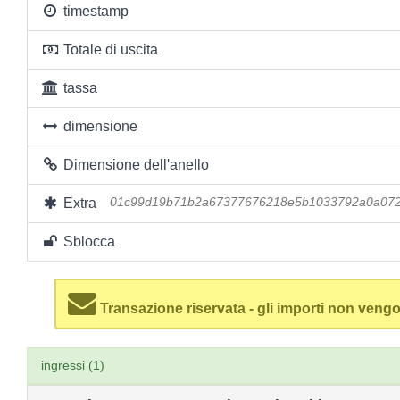
timestamp
Totale di uscita
tassa
dimensione
Dimensione dell'anello
Extra
01c99d19b71b2a67377676218e5b1033792a0a072
Sblocca
Transazione riservata - gli importi non vengo
ingressi (1)