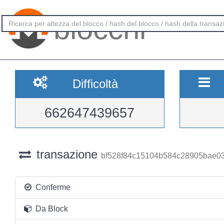
blocchi
Difficoltà
662647439657
transazione
bf528f84c15104b584c28905bae0
Conferme
Da Block