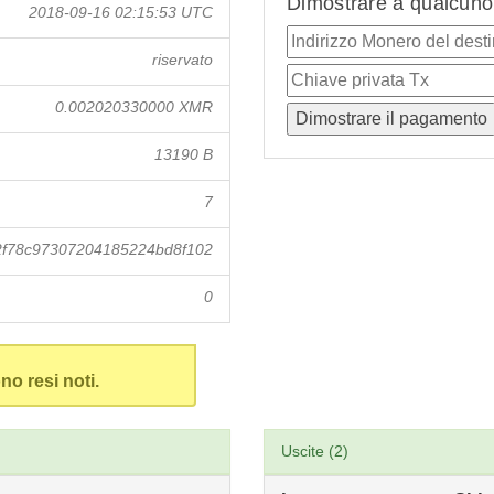
Dimostrare a qualcuno 
2018-09-16 02:15:53 UTC
riservato
0.002020330000 XMR
13190 B
7
f78c97307204185224bd8f102
0
no resi noti.
Uscite (2)