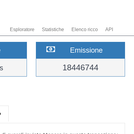
Esploratore
Statistiche
Elenco ricco
API
e
Emissione
18446744
s
o