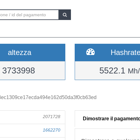
altezza
Hashrat
3733998
5522.1
Mh/
3ec1309ce17ecda494e162d50da3f0cb63ed
2071728
Dimostrare il pagament
1662270