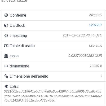
95f09137ca11e
Conferme
2499039
Da Block
1237257
timestamp
2017-02-02 12:48:44 UTC
Totale di uscita
riservato
tassa
0.022700050282 XMR
dimensione
12959 B
Dimensione dell'anello
3
Extra
0221002cad819841ebdffd70d8a6ce429ff74b4ba9605d6ca8c7b5
9dc8154aa6a805fb01a412301b76f0d698ac6b2d25a1d3814a662
4baf6142dfd49961fccac472e7560