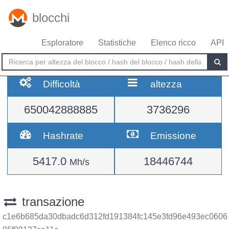
blocchi
Esploratore
Statistiche
Elenco ricco
API
Difficoltà
altezza
650042888885
3736296
Hashrate
Emissione
5417.0
18446744
Mh/s
transazione
c1e6b685da30dbadc6d312fd191384fc145e3fd96e493ec0606