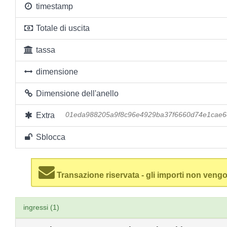
timestamp
Totale di uscita
tassa
dimensione
Dimensione dell'anello
Extra
01eda988205a9f8c96e4929ba37f6660d74e1cae6
Sblocca
Transazione riservata - gli importi non vengo
ingressi (1)