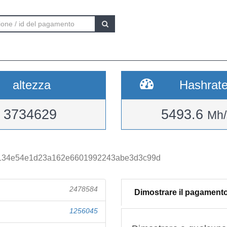
altezza
Hashrat
3734629
5493.6
Mh/
a134e54e1d23a162e6601992243abe3d3c99d
2478584
Dimostrare il pagament
1256045