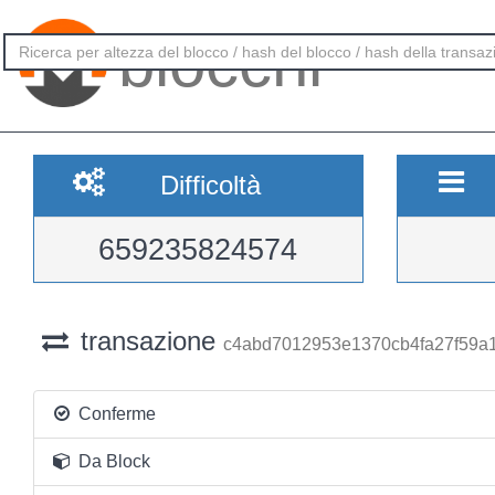
blocchi
Difficoltà
659235824574
transazione
c4abd7012953e1370cb4fa27f59
Conferme
Da Block