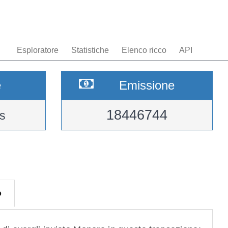
Esploratore
Statistiche
Elenco ricco
API
e
Emissione
18446744
s
o