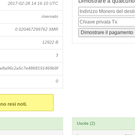
Dimostrare a qualcuno 
2017-02-28 14:16:10 UTC
riservato
0.020467299762 XMR
12922 B
3
e8a96c2a5c7e4868191469b9f
0
no resi noti.
Uscite (2)