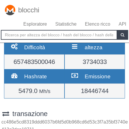
blocchi
Esploratore
Statistiche
Elenco ricco
API
Difficoltà
altezza
657483500046
3734033
Hashrate
Emissione
5479.0
18446744
Mh/s
transazione
cc486e5cd8319ddd6037b6fd5d0b968cd6d53c3f7a35bf3740e