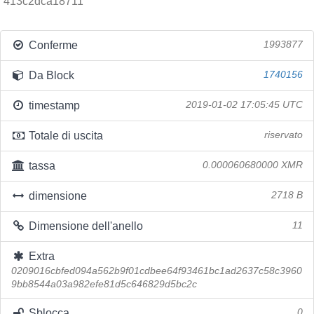
413c2dca18711
Conferme
1993877
Da Block
1740156
timestamp
2019-01-02 17:05:45 UTC
Totale di uscita
riservato
tassa
0.000060680000 XMR
dimensione
2718 B
Dimensione dell'anello
11
Extra
0209016cbfed094a562b9f01cdbee64f93461bc1ad2637c58c3960
9bb8544a03a982efe81d5c646829d5bc2c
Sblocca
0