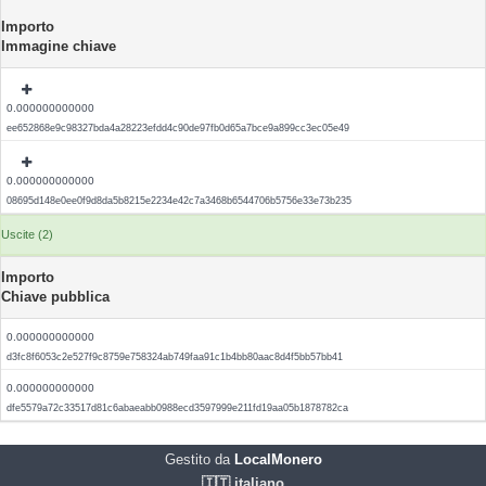
Importo
Immagine chiave
0.000000000000
ee652868e9c98327bda4a28223efdd4c90de97fb0d65a7bce9a899cc3ec05e49
0.000000000000
08695d148e0ee0f9d8da5b8215e2234e42c7a3468b6544706b5756e33e73b235
Uscite (2)
Importo
Chiave pubblica
0.000000000000
d3fc8f6053c2e527f9c8759e758324ab749faa91c1b4bb80aac8d4f5bb57bb41
0.000000000000
dfe5579a72c33517d81c6abaeabb0988ecd3597999e211fd19aa05b1878782ca
Gestito da
LocalMonero
🇮🇹 italiano