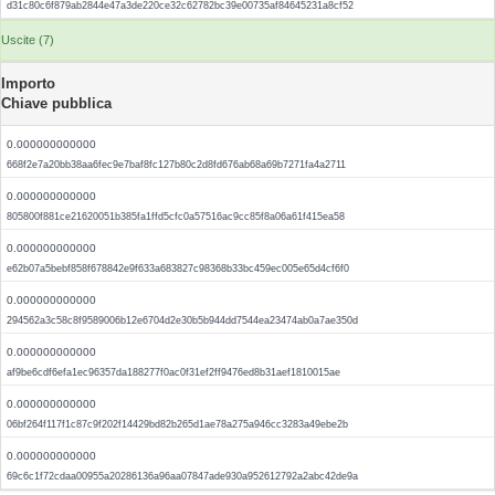
d31c80c6f879ab2844e47a3de220ce32c62782bc39e00735af84645231a8cf52
Uscite (7)
Importo
Chiave pubblica
0.000000000000
668f2e7a20bb38aa6fec9e7baf8fc127b80c2d8fd676ab68a69b7271fa4a2711
0.000000000000
805800f881ce21620051b385fa1ffd5cfc0a57516ac9cc85f8a06a61f415ea58
0.000000000000
e62b07a5bebf858f678842e9f633a683827c98368b33bc459ec005e65d4cf6f0
0.000000000000
294562a3c58c8f9589006b12e6704d2e30b5b944dd7544ea23474ab0a7ae350d
0.000000000000
af9be6cdf6efa1ec96357da188277f0ac0f31ef2ff9476ed8b31aef1810015ae
0.000000000000
06bf264f117f1c87c9f202f14429bd82b265d1ae78a275a946cc3283a49ebe2b
0.000000000000
69c6c1f72cdaa00955a20286136a96aa07847ade930a952612792a2abc42de9a