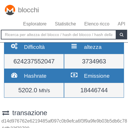
blocchi
Esploratore
Statistiche
Elenco ricco
API
Difficoltà
altezza
624237552047
3734963
Hashrate
Emissione
5202.0
18446744
Mh/s
transazione
d14d976762e6219485af097c0b9efca6f3f9a9fe9b03b5db6c78