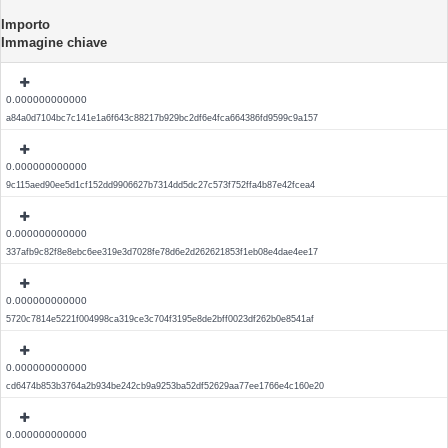
Importo
Immagine chiave
0.000000000000
a84a0d7104bc7c141e1a6f643c88217b929bc2df6e4fca664386fd9599c9a157
0.000000000000
9c115aed90ee5d1cf152dd9906627b7314dd5dc27c573f752ffa4b87e42fcea4
0.000000000000
337afb9c82f8e8ebc6ee319e3d7028fe78d6e2d262621853f1eb08e4dae4ee17
0.000000000000
5720c7814e5221f004998ca319ce3c704f3195e8de2bff0023df262b0e8541af
0.000000000000
cd6474b853b3764a2b934be242cb9a9253ba52df52629aa77ee1766e4c160e20
0.000000000000