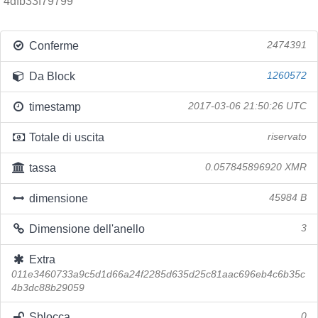
4dfb33f79799
Conferme
2474391
Da Block
1260572
timestamp
2017-03-06 21:50:26 UTC
Totale di uscita
riservato
tassa
0.057845896920 XMR
dimensione
45984 B
Dimensione dell'anello
3
Extra
011e3460733a9c5d1d66a24f2285d635d25c81aac696eb4c6b35c
4b3dc88b29059
Sblocca
0