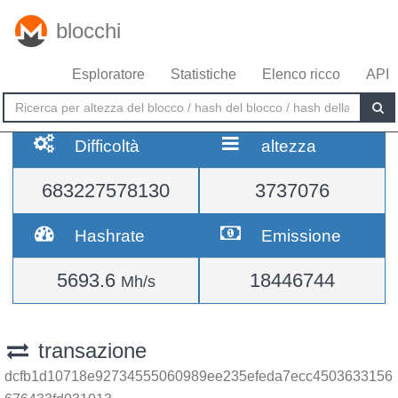
blocchi
Esploratore
Statistiche
Elenco ricco
API
Difficoltà
altezza
683227578130
3737076
Hashrate
Emissione
5693.6
18446744
Mh/s
transazione
dcfb1d10718e92734555060989ee235efeda7ecc4503633156