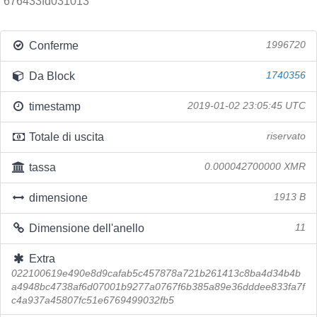
676433fd031013
Conferme
1996720
Da Block
1740356
timestamp
2019-01-02 23:05:45 UTC
Totale di uscita
riservato
tassa
0.000042700000 XMR
dimensione
1913 B
Dimensione dell'anello
11
Extra
022100619e490e8d9cafab5c457878a721b261413c8ba4d34b4b
a4948bc4738af6d07001b9277a0767f6b385a89e36dddee833fa7f
c4a937a45807fc51e6769499032fb5