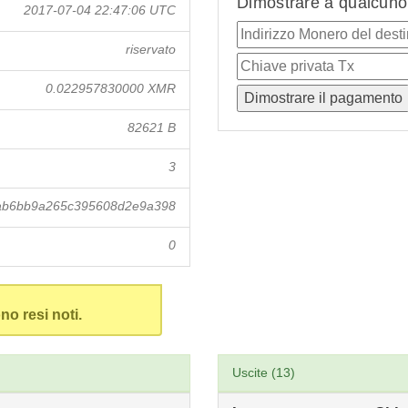
Dimostrare a qualcuno 
2017-07-04 22:47:06 UTC
riservato
0.022957830000 XMR
82621 B
3
ab6bb9a265c395608d2e9a398
0
no resi noti.
Uscite (13)