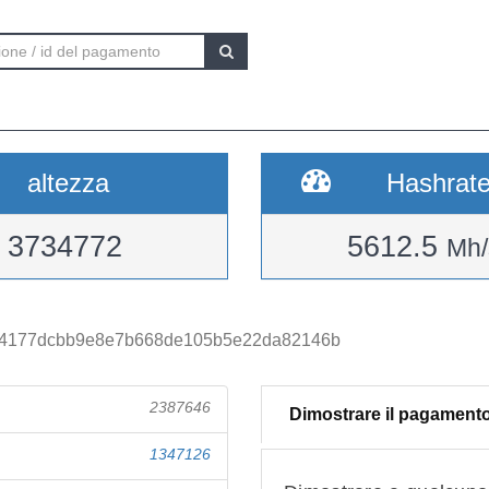
altezza
Hashrat
3734772
5612.5
Mh/
c4177dcbb9e8e7b668de105b5e22da82146b
2387646
Dimostrare il pagament
1347126