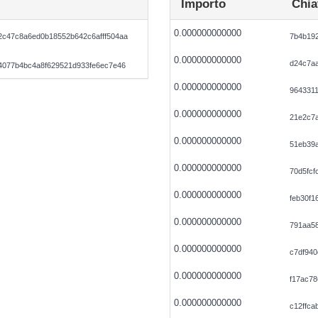
Importo
Chia
0.000000000000
c47c8a6ed0b18552b642c6afff504aa
7b4b19
0.000000000000
d24c7a
4077b4bc4a8f629521d933fe6ec7e46
0.000000000000
964331
0.000000000000
21e2c7
0.000000000000
51eb39
0.000000000000
70d5fcf
0.000000000000
feb30f1
0.000000000000
791aa58
0.000000000000
c7df94
0.000000000000
f17ac7
0.000000000000
c12ffc