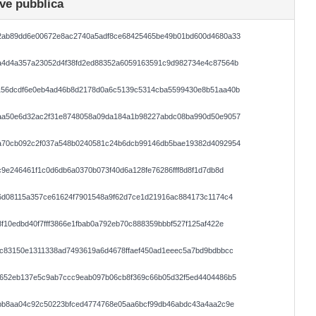
ve pubblica
2ab89dd6e00672e8ac2740a5adf8ce68425465be49b01bd600d4680a33
a4d4a357a23052d4f38fd2ed88352a6059163591c9d982734e4c87564b
156dcdf6e0eb4ad46b8d2178d0a6c5139c5314cba5599430e8b51aa40b
aa50e6d32ac2f31e8748058a09da184a1b98227abdc08ba990d50e9057
a70cb092c2f037a548b0240581c24b6dcb99146db5bae19382d4092954
c9e246461f1c0d6db6a0370b073f40d6a128fe76286fff8d8f1d7db8d
6d08115a357ce61624f7901548a9f62d7ce1d21916ac884173c1174c4
f10edbd40f7fff3866e1fbab0a792eb70c888359bbbf527f125af422e
0c83150e1311338ad7493619a6d4678ffaef450ad1eeec5a7bd9bdbbcc
8652eb137e5c9ab7ccc9eab097b06cb8f369c66b05d32f5ed4404486b5
abb8aa04c92c50223bfced4774768e05aa6bcf99db46abdc43a4aa2c9e