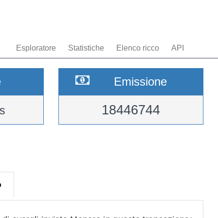
Esploratore
Statistiche
Elenco ricco
API
e
Emissione
18446744
s
o