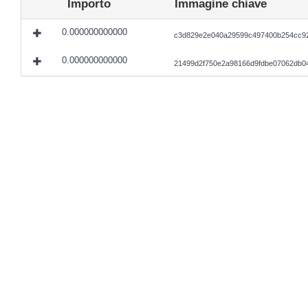
Importo
Immagine chiave
0.000000000000
c3d829e2e040a29599c497400b254cc92
0.000000000000
21499d2f750e2a98166d9fdbe07062db0