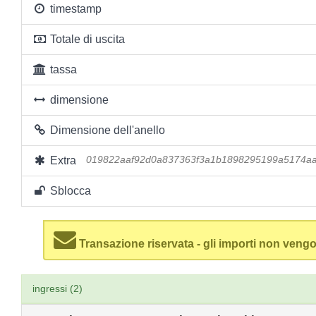
timestamp
Totale di uscita
tassa
dimensione
Dimensione dell'anello
Extra
019822aaf92d0a837363f3a1b1898295199a5174a
Sblocca
Transazione riservata - gli importi non vengo
ingressi (2)