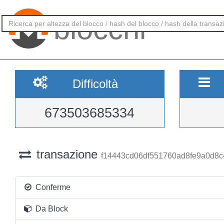
blocchi
Difficoltà
673503685334
transazione
f14443cd06df551760ad8fe9a0d8
Conferme
Da Block