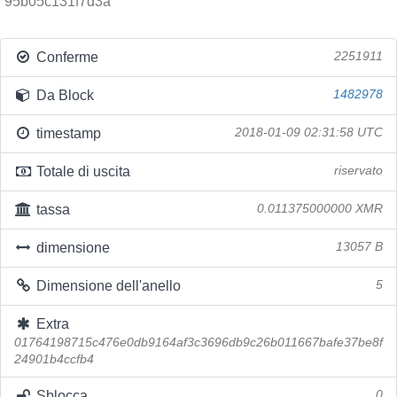
95b05c131f7d3a
Conferme
2251911
Da Block
1482978
timestamp
2018-01-09 02:31:58 UTC
Totale di uscita
riservato
tassa
0.011375000000 XMR
dimensione
13057 B
Dimensione dell'anello
5
Extra
01764198715c476e0db9164af3c3696db9c26b011667bafe37be8f
24901b4ccfb4
Sblocca
0