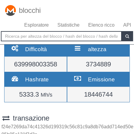
blocchi
Esploratore
Statistiche
Elenco ricco
API
Difficoltà
altezza
639998003358
3734889
Hashrate
Emissione
5333.3
18446744
Mh/s
transazione
f24e7269da74c41326d199319c56c81c9a8db76add714ed50e