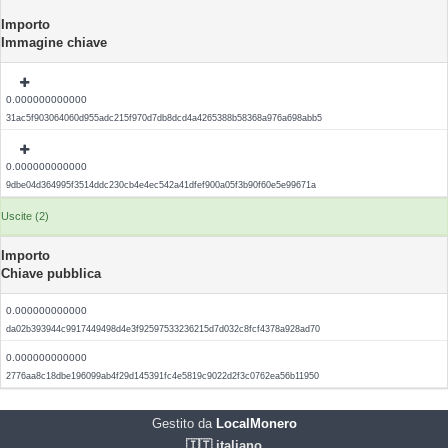
Importo
Immagine chiave
0.000000000000
31ac5f903064060d955adc215f970d7db8dcd4a4265388b58368a976a698abb5
0.000000000000
9dbe04d364995f3514ddc230cb4e4ec542a41dfef900a05f3b90f60e5e99671a
Uscite (2)
Importo
Chiave pubblica
0.000000000000
da02b393944c9917449498d4e3f92597533236215d7d032c8fcf4378a928ad70
0.000000000000
2776aa8c18dbe196099ab4f29d145391fc4e5819c9022d2f3c0762ea56b11950
Gestito da
LocalMonero
🇮🇹 italiano