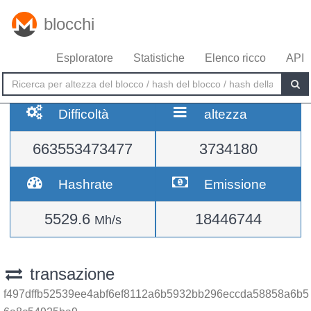
blocchi
Esploratore
Statistiche
Elenco ricco
API
Difficoltà
altezza
663553473477
3734180
Hashrate
Emissione
5529.6
18446744
Mh/s
transazione
f497dffb52539ee4abf6ef8112a6b5932bb296eccda58858a6b5