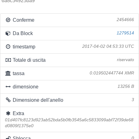
6a8c54925ba9
Conferme
2454666
Da Block
1279514
timestamp
2017-04-02 04:53:33 UTC
Totale di uscita
riservato
tassa
0.019502447744 XMR
dimensione
13256 B
Dimensione dell'anello
3
Extra
01d407fc8123d923ab52bda5b0fb3545a6c5833099abf72f39de68
d0809f1375e0
Sblocca
0