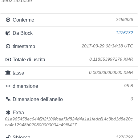
ae02182b03e
Conferme
2458936
Da Block
1276732
timestamp
2017-03-29 08:34:38 UTC
Totale di uscita
8.118553997279 XMR
tassa
0.000000000000 XMR
dimensione
95 B
Dimensione dell'anello
0
Extra
01e965458ec644f2f2f109fcaaf3d824d4a1a1fedcf14c3bd1d8e20c
ec4c12948b020800000004c49f8417
Sblocca
1276792