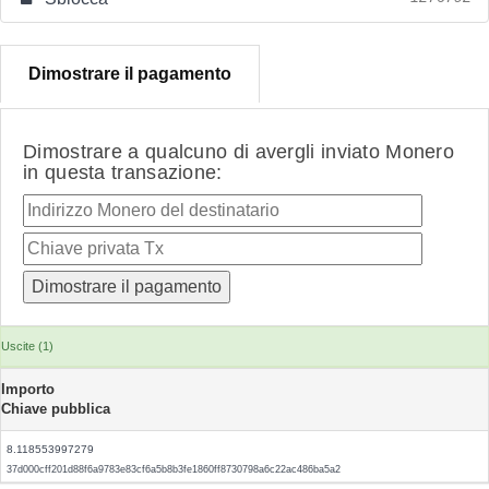
Dimostrare il pagamento
Dimostrare a qualcuno di avergli inviato Monero
in questa transazione:
Uscite (1)
Importo
Chiave pubblica
8.118553997279
37d000cff201d88f6a9783e83cf6a5b8b3fe1860ff8730798a6c22ac486ba5a2