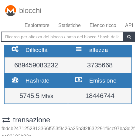
blocchi
Esploratore
Statistiche
Elenco ricco
API
Difficoltà
altezza
689459083232
3735668
Hashrate
Emissione
5745.5
18446744
Mh/s
transazione
fbdcb2471252813366f553f3c26a25b3f2f632291f6cc97ba3d2f