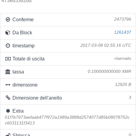
473ed53626d
Conferme
2473796
Da Block
1261437
timestamp
2017-03-08 02:55:16 UTC
Totale di uscita
riservato
tassa
0.100000000000 XMR
dimensione
12925 B
Dimensione dell'anello
3
Extra
01f7b7973aefaab477f972a1989a3888d2574077d85b08078752c
c6031131f3413
Sblocca
0