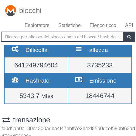
blocchi
Esploratore
Statistiche
Elenco ricco
API
Difficoltà
altezza
641249794604
3735233
Hashrate
Emissione
5343.7
18446744
Mh/s
transazione
fd0d5ab0a130ec300adba4f47bbff7e2b42f85b0dcef590bf63ad