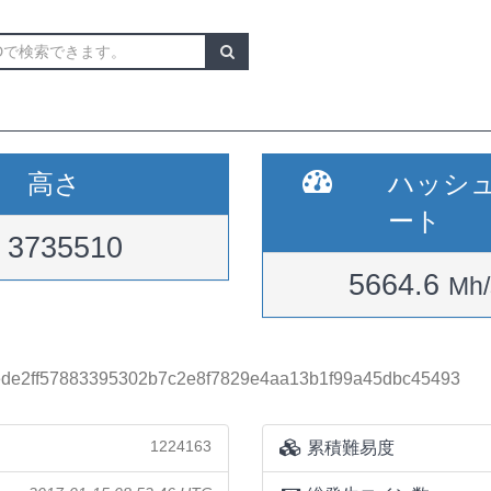
高さ
ハッシ
ート
3735510
5664.6
Mh/
de2ff57883395302b7c2e8f7829e4aa13b1f99a45dbc45493
1224163
累積難易度