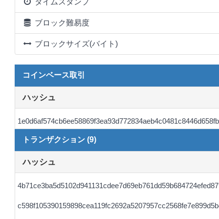
タイムスタンプ
ブロック難易度
ブロックサイズ(バイト)
コインベース取引
ハッシュ
1e0d6af574cb6ee58869f3ea93d772834aeb4c0481c8446d658f
トランザクション (9)
ハッシュ
4b71ce3ba5d5102d941131cdee7d69eb761dd59b684724efed87
c598f105390159898cea119fc2692a5207957cc2568fe7e899d5b