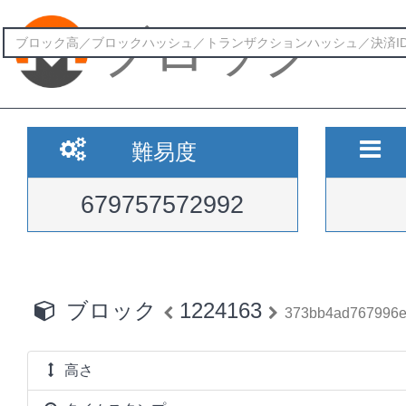
ブロック
難易度
679757572992
ブロック
1224163
373bb4ad767996e
高さ