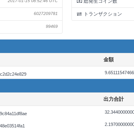
2017-01-15 08:52:46 UTC
総発生コイン数
6027209781
トランザクション
99469
金額
9.6511154746
bc2d2c24e829
出力合計
32.344000000
9c84a11df8ae
2.1970000000
48e03514fa1