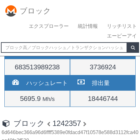
ブロック
エクスプローラー
統計情報
リッチリスト
エーピーアイ
難易度
高さ
683513989238
3736924
ハッシュレート
排出量
5695.9
18446744
Mh/s
ブロック
1242357
6d646bec366a96d6ffff5389e0fdacd47f10578e588d3112fca40