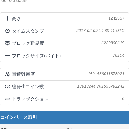
ec40fa2f529
高さ
1242357
タイムスタンプ
2017-02-09 14:39:41 UTC
ブロック難易度
6229800619
ブロックサイズ(バイト)
78104
累積難易度
1591568011378021
総発生コイン数
13913244.701555792242
トランザクション
6
コインベース取引