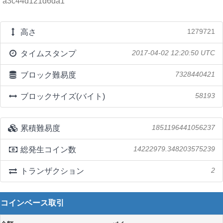
a3c44d121d6da1
高さ
1279721
タイムスタンプ
2017-04-02 12:20:50 UTC
ブロック難易度
7328440421
ブロックサイズ(バイト)
58193
累積難易度
1851196441056237
総発生コイン数
14222979.348203575239
トランザクション
2
コインベース取引