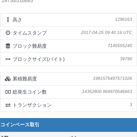
1975df31d683
高さ
1296163
タイムスタンプ
2017-04-25 09:40:16 UTC
ブロック難易度
7145555240
ブロックサイズ(バイト)
39790
累積難易度
1981575497571026
総発生コイン数
14352800.969970546663
トランザクション
3
コインベース取引