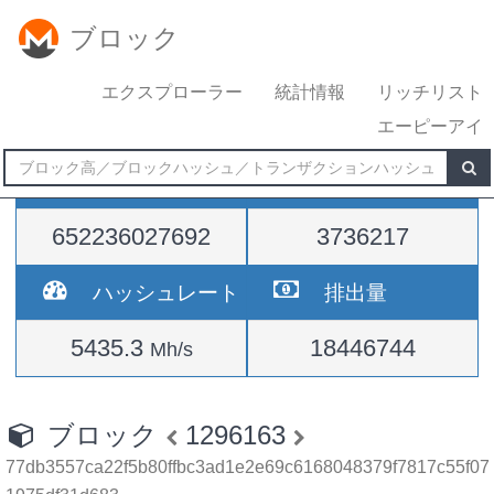
ブロック
エクスプローラー
統計情報
リッチリスト
エーピーアイ
難易度
高さ
652236027692
3736217
ハッシュレート
排出量
5435.3
18446744
Mh/s
ブロック
1296163
77db3557ca22f5b80ffbc3ad1e2e69c6168048379f7817c55f07