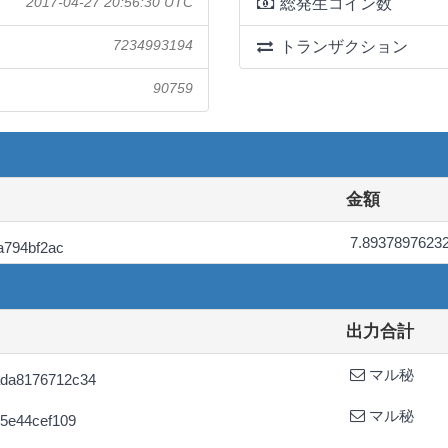
2017-04-27 20:56:30 UTC
総発生コイン数
7234993194
トランザクション
90759
金額
7.8937897623
a794bf2ac
出力合計
マル秘
ada8176712c34
マル秘
5e44cef109