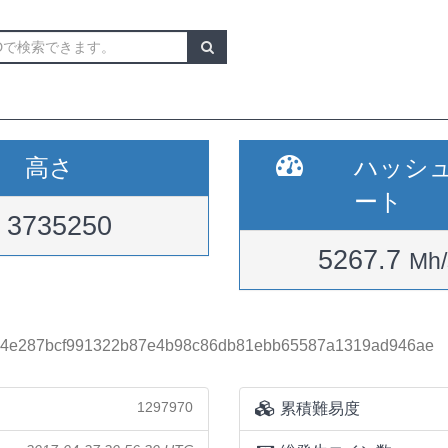
高さ
ハッシ
ート
3735250
5267.7
Mh/
4e287bcf991322b87e4b98c86db81ebb65587a1319ad946ae
1297970
累積難易度