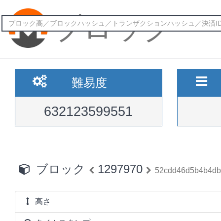
ブロック
難易度
632123599551
ブロック
1297970
52cdd46d5b4b4db
高さ