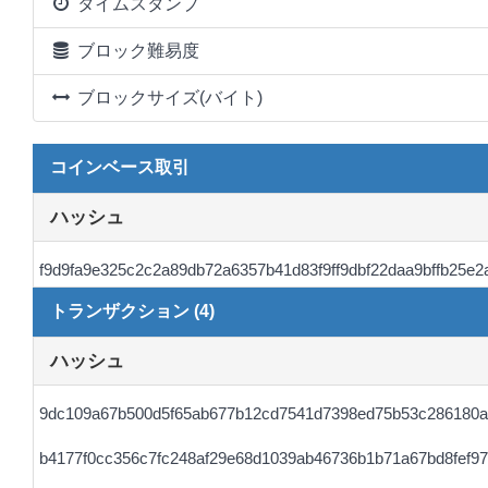
タイムスタンプ
ブロック難易度
ブロックサイズ(バイト)
コインベース取引
ハッシュ
f9d9fa9e325c2c2a89db72a6357b41d83f9ff9dbf22daa9bffb25e2
トランザクション (4)
ハッシュ
9dc109a67b500d5f65ab677b12cd7541d7398ed75b53c286180
b4177f0cc356c7fc248af29e68d1039ab46736b1b71a67bd8fef97